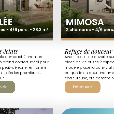
LÉE
MIMOSA
s - 4/6 pers. - 28,3 m²
2 chambres - 4/6 pers. 
 éclats
Refuge de douceur
èle compact 2 chambres
Avec sa cuisine ouverte su
n grand confort. Idéal pour
pièce de vie et ses 2 espac
n petit-déjeuner en famille
modèle place la conviviali
is, dès les premières
du quotidien pour une am
ur.
chaleureuse, été comme hi
vrir
Découvrir