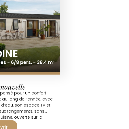
OINE
s - 6/8 pers. - 38,4 m²
 nouvelle
pensé pour un confort
t au long de l’année, avec
s d’eau, son espace TV et
ux rangements, sans
uisine, ouverte sur la
our savourer des déjeuners
vrir