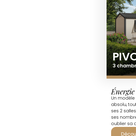
PIV
3 chambre
Énergie
Un modèle 
absolu, tou
ses 2 salle
ses nombre
oublier sa c
terrasse, p
Décou