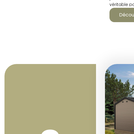
véritable pa
comme de n
Décou