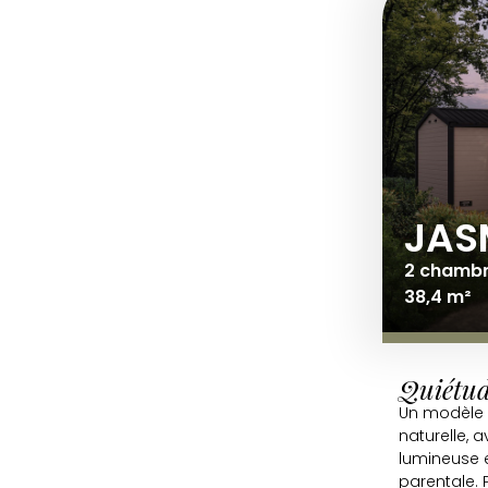
JAS
2 chambre
38,4 m²
Quiétud
Un modèle 
naturelle, 
lumineuse 
parentale. P