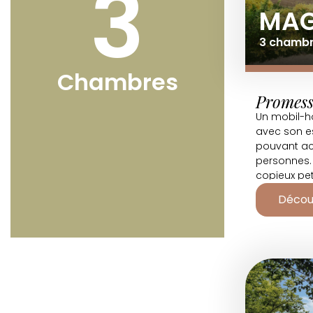
3
MAG
3 chambre
Chambres
Promess
Un mobil-ho
avec son e
pouvant acc
personnes.
copieux pet
beaux jours
Décou