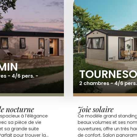
MIN
TOURNESO
s - 4/6 pers. -
2 chambres - 4/6 pers.
e nocturne
Joie solaire
spacieux à l’élégance
Ce modèle grand standing
avec sa pièce de vie
beaux volumes et ses no
et sa grande suite
ouvertures, offre un très h
arfait pour trouver la
de confort. Salon panoram