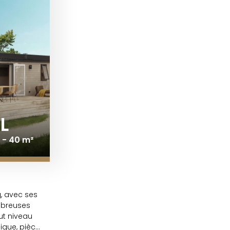
L
 - 40 m²
, avec ses
mbreuses
aut niveau
ique, pièce