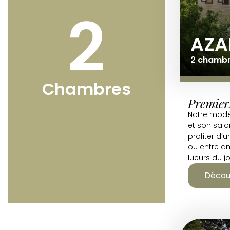
2
AZA
2 chambre
Chambres
Premiers
Notre mod
et son salo
profiter d’u
ou entre am
lueurs du jo
Décou