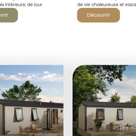
ix intérieure, de jour
de vie chaleureuse et espa
uit.
préservé: vos invités seront
vrir
Découvrir
comme des rois, avec la v
!