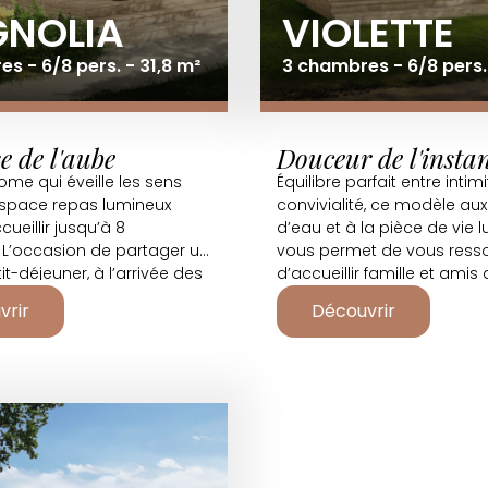
NOLIA
VIOLETTE
s - 6/8 pers. - 31,8 m²
3 chambres - 6/8 pers.
e de l'aube
Douceur de l'insta
me qui éveille les sens
Équilibre parfait entre intimi
space repas lumineux
convivialité, ce modèle aux
ueillir jusqu’à 8
d’eau et à la pièce de vie
 L’occasion de partager un
vous permet de vous resso
it-déjeuner, à l’arrivée des
d’accueillir famille et amis
.
grand des conforts.
vrir
Découvrir