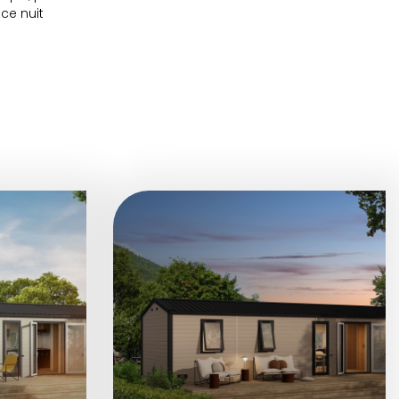
ce nuit
 accueillis
ue en prime