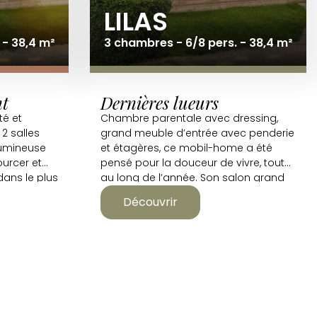
LILAS
 - 38,4 m²
3 chambres - 6/8 pers. - 38,4 m²
nt
Dernières lueurs
té et
Chambre parentale avec dressing,
 2 salles
grand meuble d’entrée avec penderie
 lumineuse
et étagères, ce mobil-home a été
urcer et
pensé pour la douceur de vivre, tout
 dans le plus
au long de l’année. Son salon grand
confort vous invite lui, à prolonger la
Découvrir
soirée.