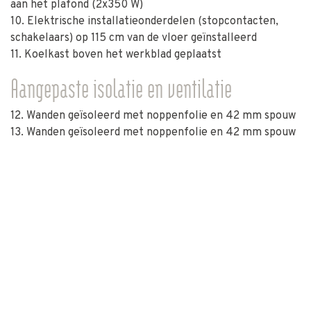
aan het plafond (2x350 W)
10. Elektrische installatieonderdelen (stopcontacten,
schakelaars) op 115 cm van de vloer geïnstalleerd
11. Koelkast boven het werkblad geplaatst
Aangepaste isolatie en ventilatie
12. Wanden geïsoleerd met noppenfolie en 42 mm spouw
13. Wanden geïsoleerd met noppenfolie en 42 mm spouw
Download de brochure
WATERPROOF by IRM
Om deze oplossing te valideren, heeft het projectteam
een Super Mercure Riviera gedurende 24 uur
ondergedompeld in het zwembad van een van de
Beneteaufabrieken, dat gewoonlijk voor de 1e testen van
boten wordt gebruikt.