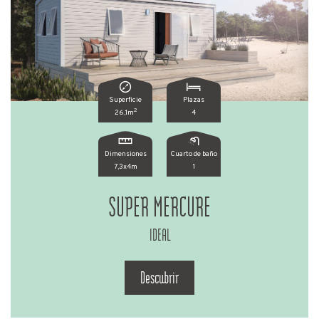
Superficie
Plazas
2
26,1m
4
Dimensiones
Cuarto de baño
7,3x4m
1
SUPER MERCURE
IDEAL
Descubrir