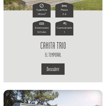
Superficie
Plazas
2
38,6m
3-6
Dimensiones
Cuarto de baño
10,7x4m
1
CAHITA TRIO
EL TEMPORAL
Descubrir