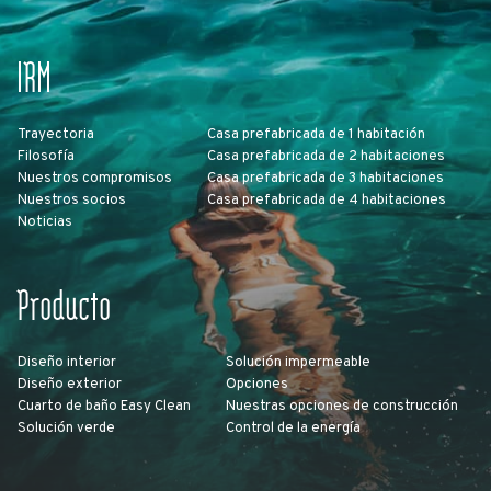
IRM
Trayectoria
Casa prefabricada de 1 habitación
Filosofía
Casa prefabricada de 2 habitaciones
Nuestros compromisos
Casa prefabricada de 3 habitaciones
Nuestros socios
Casa prefabricada de 4 habitaciones
Noticias
Producto
Diseño interior
Solución impermeable
Diseño exterior
Opciones
Cuarto de baño Easy Clean
Nuestras opciones de construcción
Solución verde
Control de la energía