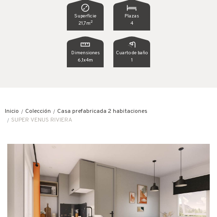
Superficie
Plazas
2
21,7m
4
Dimensiones
Cuarto de baño
6,1x4m
1
Inicio
Colección
Casa prefabricada 2 habitaciones
SUPER VENUS RIVIERA