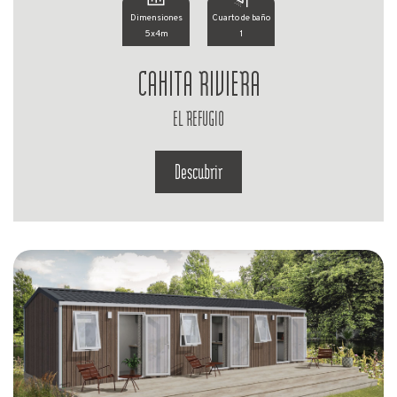
Dimensiones
Cuarto de baño
5x4m
1
CAHITA RIVIERA
EL REFUGIO
Descubrir