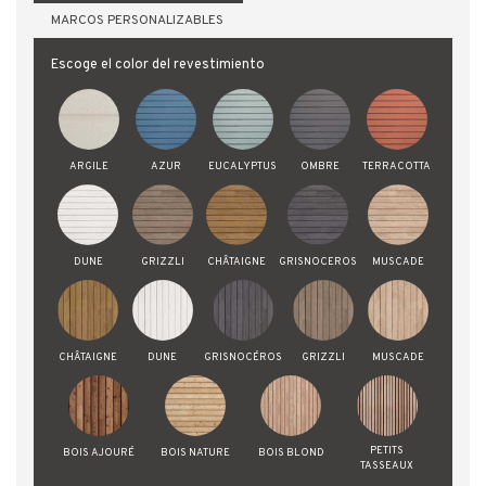
MARCOS PERSONALIZABLES
Escoge el color del revestimiento
ARGILE
AZUR
EUCALYPTUS
OMBRE
TERRACOTTA
DUNE
GRIZZLI
CHÂTAIGNE
GRISNOCEROS
MUSCADE
CHÂTAIGNE
DUNE
GRISNOCÉROS
GRIZZLI
MUSCADE
PETITS
BOIS AJOURÉ
BOIS NATURE
BOIS BLOND
TASSEAUX