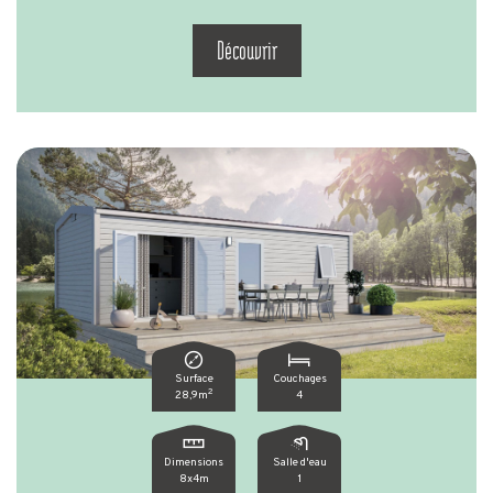
Découvrir
Surface
Couchages
2
28,9m
4
Dimensions
Salle d'eau
8x4m
1