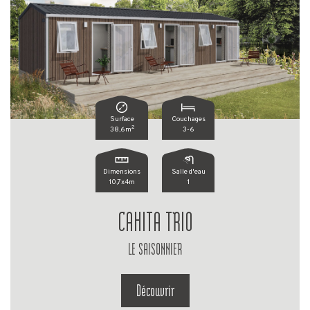
Surface
Couchages
2
38,6m
3-6
Dimensions
Salle d'eau
10,7x4m
1
CAHITA TRIO
LE SAISONNIER
Découvrir