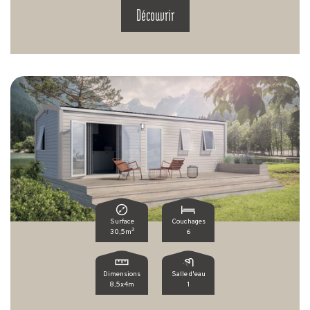
Découvrir
Surface
Couchages
2
30,5m
6
Dimensions
Salle d'eau
8,5x4m
1