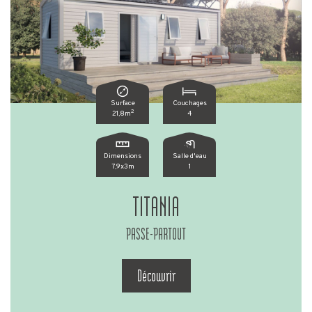
Surface
Couchages
2
21,8m
4
Dimensions
Salle d'eau
7,9x3m
1
TITANIA
PASSE-PARTOUT
Découvrir