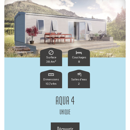
Surface
Couchages
2
38,4m
8
Dimensions
Salles d'eau
10,7x4m
2
AQUA 4
UNIQUE
Découvrir