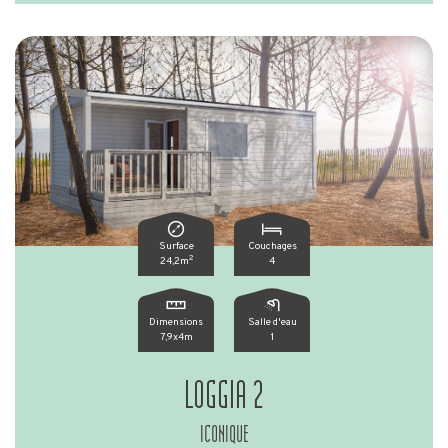
Surface
Couchages
2
24,2m
4
Dimensions
Salle d'eau
7,9x4m
1
LOGGIA 2
ICONIQUE