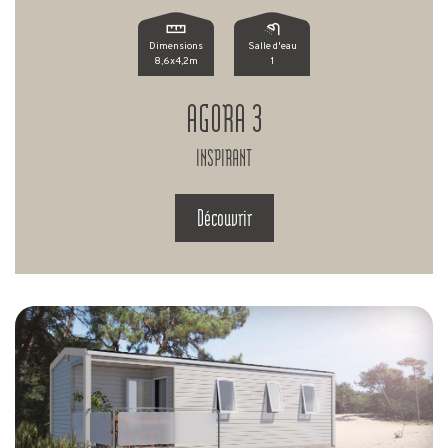
Dimensions
Salle d'eau
8,6x4,2m
1
AGORA 3
INSPIRANT
Découvrir