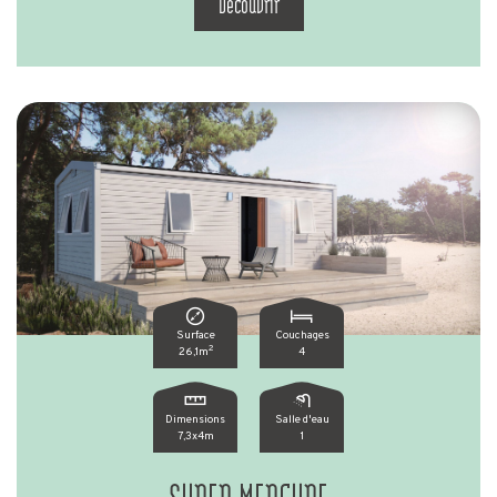
Découvrir
Surface
Couchages
2
26,1m
4
Dimensions
Salle d'eau
7,3x4m
1