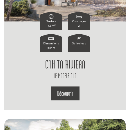
Surface
Couchages
2
17,8m
2
Dimensions
Salle d'eau
5x4m
1
CAHITA RIVIERA
LE MODELE DUO
Découvrir