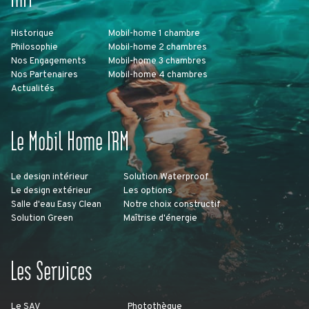
Historique
Mobil-home 1 chambre
Philosophie
Mobil-home 2 chambres
Nos Engagements
Mobil-home 3 chambres
Nos Partenaires
Mobil-home 4 chambres
Actualités
Le Mobil Home IRM
Le design intérieur
Solution Waterproof
Le design extérieur
Les options
Salle d'eau Easy Clean
Notre choix constructif
Solution Green
Maîtrise d'énergie
Les Services
Le SAV
Photothèque