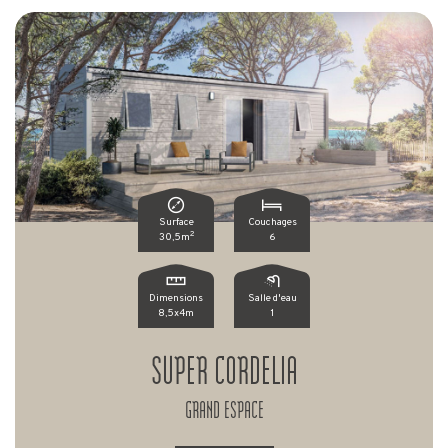
Surface
Couchages
2
30,5m
6
Dimensions
Salle d'eau
8,5x4m
1
SUPER CORDELIA
GRAND ESPACE