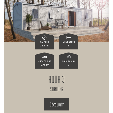
Surface
Couchages
2
38,6m
6
Dimensions
Salles d'eau
10,7x4m
2
AQUA 3
STANDING
Découvrir