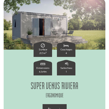
Surface
Couchages
2
21,7m
4
Dimensions
Salle d'eau
6,1x4m
1
SUPER VENUS RIVIERA
ERGONOMIQUE