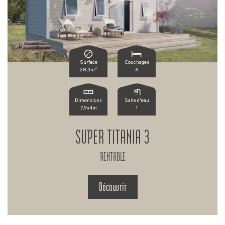
Surface
Couchages
2
28,3m
6
Dimensions
Salle d'eau
7,9x4m
1
SUPER TITANIA 3
RENTABLE
Découvrir