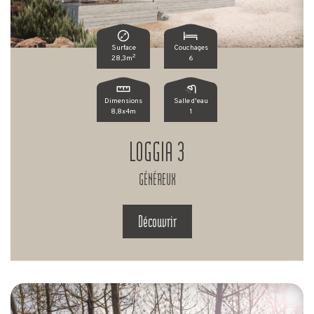
Surface
Couchages
2
28,3m
6
Dimensions
Salle d'eau
8,8x4m
1
LOGGIA 3
GÉNÉREUX
Découvrir