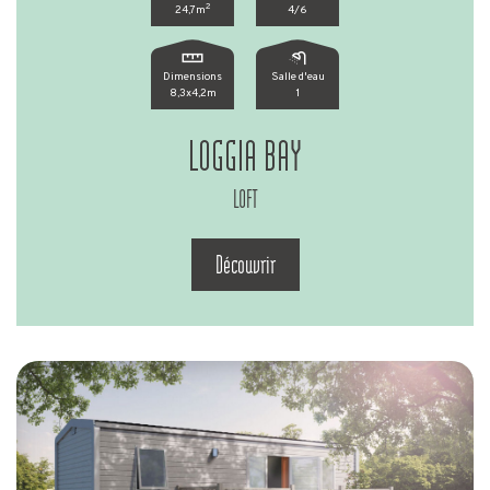
2
24,7m
4/6
Dimensions
Salle d'eau
8,3x4,2m
1
LOGGIA BAY
LOFT
Découvrir