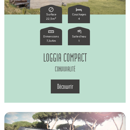
Surface
Couchages
2
22,5m
4
Dimensions
Salle d'eau
7,3x4m
1
LOGGIA COMPACT
CONVIVIALITÉ
Découvrir