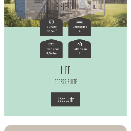
Surface
Couchages
2
30,5m
4
Dimensions
Salle d'eau
8,5x4m
1
LIFE
ACCESSIBILITÉ
Découvrir