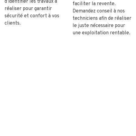
d’identifier les travaux à
faciliter la revente.
réaliser pour garantir
Demandez conseil à nos
sécurité et confort à vos
techniciens afin de réaliser
clients.
le juste nécessaire pour
une exploitation rentable.
Le programme de
formation
Mobil-Home Services
organise chaque année des
sessions de formation à
destination de vos équipes.
Nous accompagnons ainsi
près de 150 techniciens
par an, afin de les rendre
plus efficaces dans leurs
petites interventions du