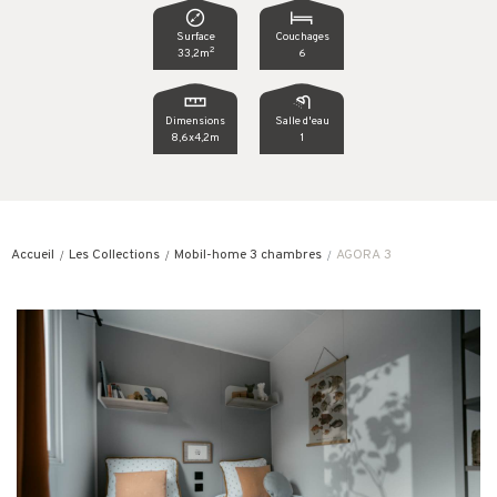
Surface
Couchages
2
33,2m
6
Dimensions
Salle d'eau
8,6x4,2m
1
Accueil
Les Collections
Mobil-home 3 chambres
AGORA 3