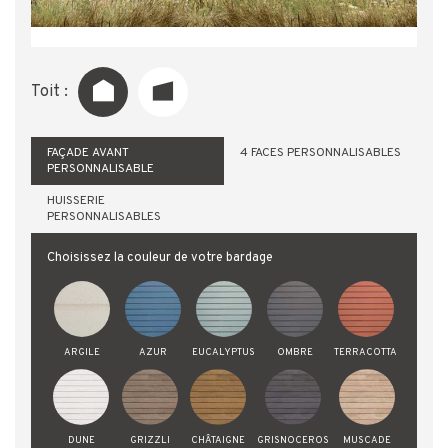
Toit :
FAÇADE AVANT
4 FACES PERSONNALISABLES
PERSONNALISABLE
HUISSERIE
PERSONNALISABLES
Choisissez la couleur de votre bardage
ARGILE
AZUR
EUCALYPTUS
OMBRE
TERRACOTTA
DUNE
GRIZZLI
CHÂTAIGNE
GRISNOCEROS
MUSCADE