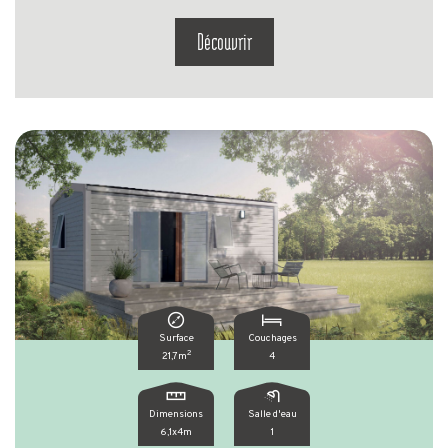
Découvrir
Surface
Couchages
2
21,7m
4
Dimensions
Salle d'eau
6,1x4m
1