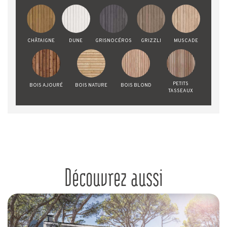
CHÂTAIGNE
DUNE
GRISNOCÉROS
GRIZZLI
MUSCADE
PETITS
BOIS AJOURÉ
BOIS NATURE
BOIS BLOND
TASSEAUX
Découvrez aussi