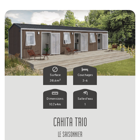
Surface
Couchages
2
38,6m
3-6
Dimensions
Salle d'eau
10,7x4m
1
CAHITA TRIO
LE SAISONNIER