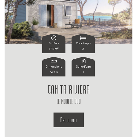
Surface
Couchages
2
17,8m
2
Dimensions
Salle d'eau
5x4m
1
CAHITA RIVIERA
LE MODELE DUO
Découvrir