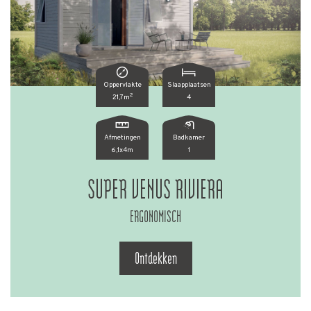
Oppervlakte
Slaapplaatsen
2
21,7m
4
Afmetingen
Badkamer
6,1x4m
1
SUPER VENUS RIVIERA
ERGONOMISCH
Ontdekken