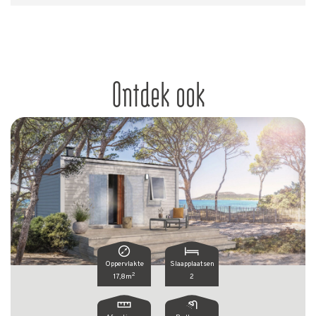
Ontdek ook
Oppervlakte
Slaapplaatsen
2
17,8m
2