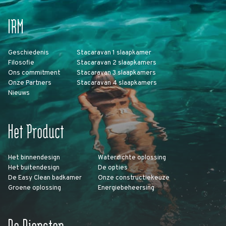
IRM
Geschiedenis
Stacaravan 1 slaapkamer
Filosofie
Stacaravan 2 slaapkamers
Ons commitment
Stacaravan 3 slaapkamers
Onze Partners
Stacaravan 4 slaapkamers
Nieuws
Het Product
Het binnendesign
Waterdichte oplossing
Het buitendesign
De opties
De Easy Clean badkamer
Onze constructiekeuze
Groene oplossing
Energiebeheersing
De Diensten