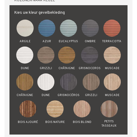
KOZIJNEN NAAR KEUZE
Kies uw kleur gevelbekleding
ARGILE
AZUR
EUCALYPTUS
OMBRE
TERRACOTTA
DUNE
GRIZZLI
CHÂTAIGNE
GRISNOCEROS
MUSCADE
CHÂTAIGNE
DUNE
GRISNOCÉROS
GRIZZLI
MUSCADE
PETITS
BOIS AJOURÉ
BOIS NATURE
BOIS BLOND
TASSEAUX