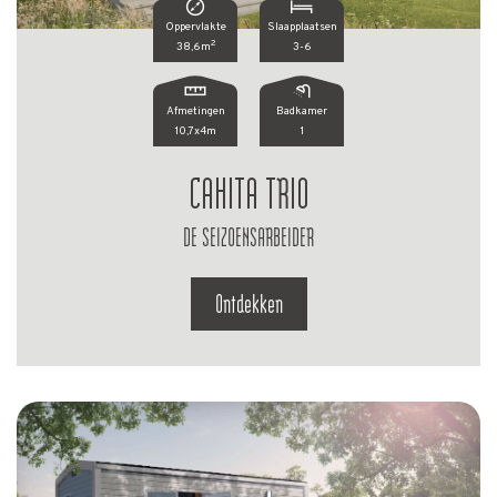
Oppervlakte
Slaapplaatsen
2
38,6m
3-6
Afmetingen
Badkamer
10,7x4m
1
CAHITA TRIO
DE SEIZOENSARBEIDER
Ontdekken