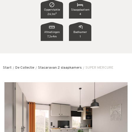
Oppervlakte
Slaapplaatsen
2
26,1m
4
Afmetingen
Badkamer
7,3x4m
1
Start
De Collectie
Stacaravan 2 slaapkamers
SUPER MERCURE