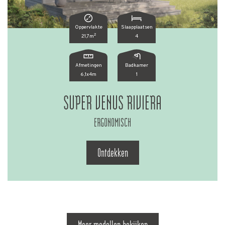
Oppervlakte
Slaapplaatsen
2
21,7m
4
Afmetingen
Badkamer
6,1x4m
1
SUPER VENUS RIVIERA
ERGONOMISCH
Ontdekken
Meer modellen bekijken