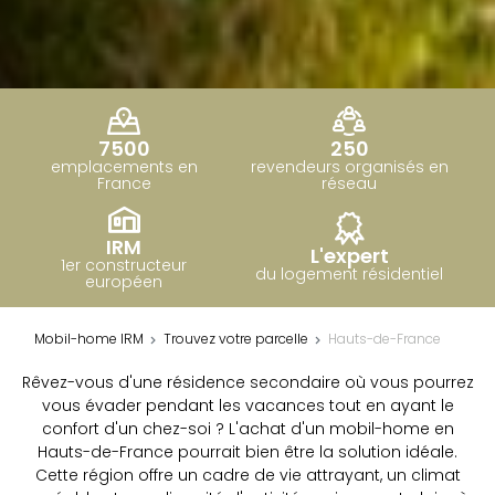
7500
250
emplacements en
revendeurs organisés en
France
réseau
IRM
L'expert
1er constructeur
du logement résidentiel
européen
Mobil-home IRM
Trouvez votre parcelle
Hauts-de-France
Rêvez-vous d'une résidence secondaire où vous pourrez
vous évader pendant les vacances tout en ayant le
confort d'un chez-soi ? L'achat d'un mobil-home en
Hauts-de-France pourrait bien être la solution idéale.
Cette région offre un cadre de vie attrayant, un climat