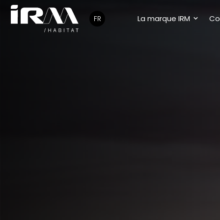
La marque IRM
Col
FR