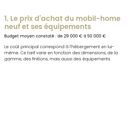
1. Le prix d'achat du mobil-home
neuf et ses équipements
Budget moyen constaté : de 29 000 € à 50 000 €
Le coût principal correspond à l'hébergement en lui-
même. Ce tarif varie en fonction des dimensions, de la
gamme, des finitions, mais aussi des équipements
choisis. Ce poste de dépense inclut :
Le mobil-home seul.
Les options intérieures (lave-vaisselle, lave-linge,
climatisation, etc.).
Les accessoires extérieurs (terrasse en bois, abri de
jardin, soubassement).
Astuce : Pour obtenir les prix précis des mobil-homes IRM
neufs, rapprochez-vous du
distributeur
ou du
camping