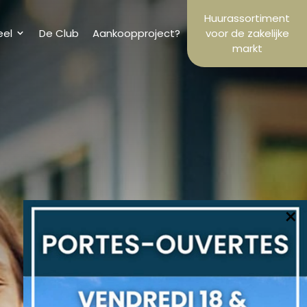
Huurassortiment
eel
De Club
Aankoopproject?
voor de zakelijke
markt
×