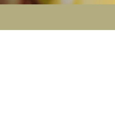
Eigenaar worden
V
Waarom een stacaravan kopen?
De
IRM begeleidt u
We
Good practices
We
Details budget
Prijs van nieuwbouw
Prijs van een tweedehands
Vragen / Antwoorden