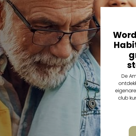
Word
Habit
g
s
De Am
ontdekk
eigenare
club kun