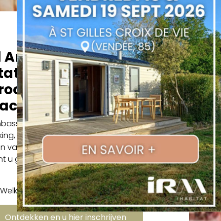
 Ambassadeur van IRM
at en sluit u aan bij het
rootste netwerk van
tacaravaneigenaren
bassadeursclub is een ware plaats voor
ing, informatie en emoties, bestemd voor
n van IRM stacaravans. Dankzij deze unieke
t u gratis profiteren van talrijke exclusieve
voordelen.
Welkom bij de Ambassadeursclub!
Ontdekken en u hier inschrijven