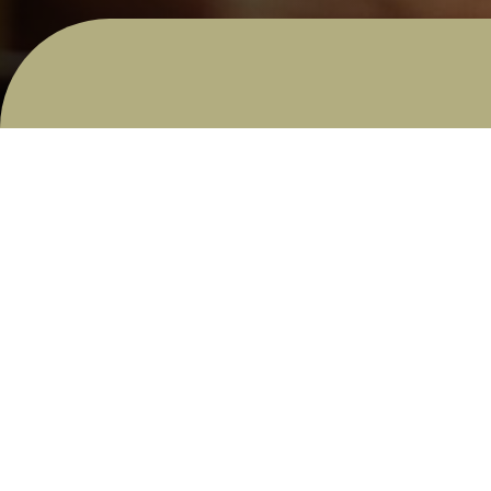
Het merk IRM
Residentiële stacaravans
De brochure downloaden
Geschiedenis
Hoogwaardige constructie
De ideale accommodatie
Comfort
Praktische inrichtingen
Tips & Tricks
Nieuws