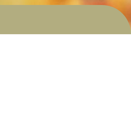
ind uw perceel
alers
derverkopende campings
tgeving