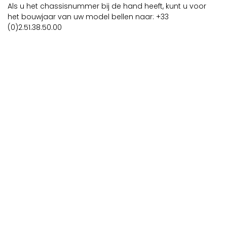
Als u het chassisnummer bij de hand heeft, kunt u voor
het bouwjaar van uw model bellen naar: +33
(0)2.51.38.50.00
Heeft u een aankoopproject?
Neem contact op met uw dealer of
camping om uw ideale stacaravan te