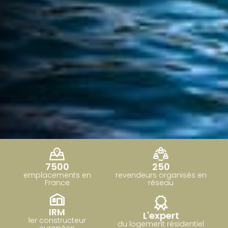
7500
250
emplacements en
revendeurs organisés en
France
réseau
IRM
L'expert
1er constructeur
du logement résidentiel
européen