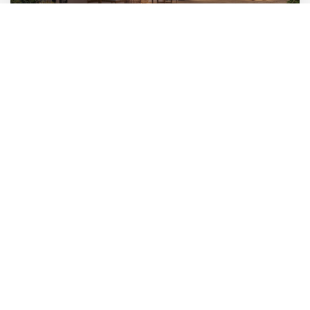
JASMIN
2 chambres - 4/6 pers. - 38,4 m²
Quiétude nocturne
Un modèle spacieux à l’élégance naturelle, avec sa pièce de vie
lumineuse et sa grande suite parentale. Parfait pour trouver la
véritable paix intérieure, de jour comme de nuit.
Découvrir