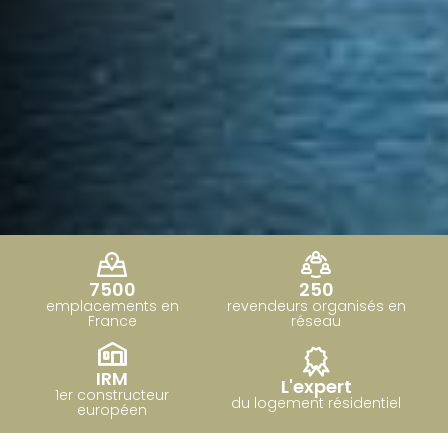
7500
250
emplacements en
revendeurs organisés en
France
réseau
IRM
L'expert
1er constructeur
du logement résidentiel
européen