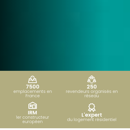
7500
250
emplacements en
revendeurs organisés en
France
réseau
IRM
L'expert
1er constructeur
du logement résidentiel
européen