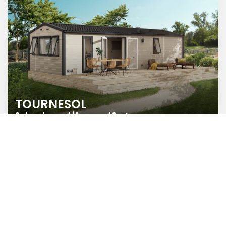
TOURNESOL
2 chambres - 4/6 pers. - 40 m²
Joie solaire
Ce modèle grand standing, avec ses beaux volumes et ses
nombreuses ouvertures, offre un très haut niveau de confort.
Salon panoramique, pièce de vie chaleureuse et espace nuit
préservé: vos invités seront accueillis comme des rois, avec la vue
en prime !
Découvrir