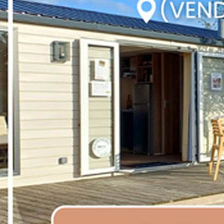
é 2026
l"