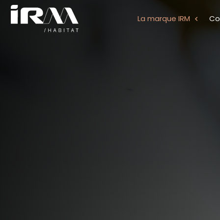
La marque IRM
Col