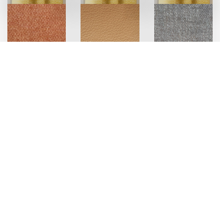
Assises
Assises
Assises
Cannelle
Chamois
Marmotte
Rideaux Jute
Rideaux Jute
Rideaux Jute