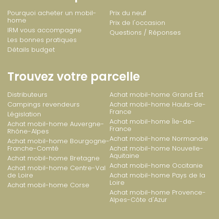
Pourquoi acheter un mobil-
Prix du neuf
home
Prix de l'occasion
IRM vous accompagne
Questions / Réponses
Les bonnes pratiques
Détails budget
Trouvez votre parcelle
Distributeurs
Achat mobil-home Grand Est
Campings revendeurs
Achat mobil-home Hauts-de-
France
Législation
Achat mobil-home Île-de-
Achat mobil-home Auvergne-
France
Rhône-Alpes
Achat mobil-home Normandie
Achat mobil-home Bourgogne-
Franche-Comté
Achat mobil-home Nouvelle-
Aquitaine
Achat mobil-home Bretagne
Achat mobil-home Occitanie
Achat mobil-home Centre-Val
de Loire
Achat mobil-home Pays de la
Loire
Achat mobil-home Corse
Achat mobil-home Provence-
Alpes-Côte d'Azur