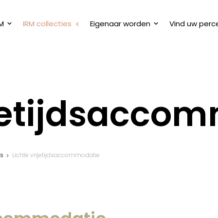
M
IRM collecties
Eigenaar worden
Vind uw perc
ijetijdsacco
ns
Lichte vrijetijdsaccommodatie