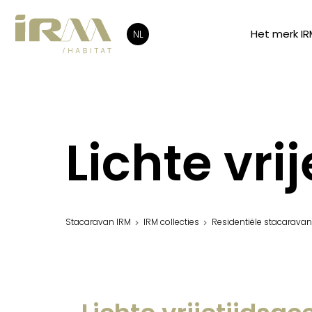
Het merk IR
NL
Lichte vr
Stacaravan IRM
IRM collecties
Residentiële stacarava