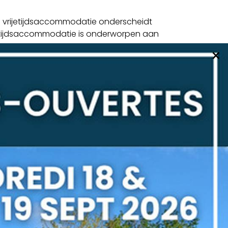
te vrijetijdsaccommodatie onderscheidt
ijetijdsaccommodatie is onderworpen aan
×
lt, neemt een van onze dealers of
hte lichte vrijetijdsaccommodatie, met