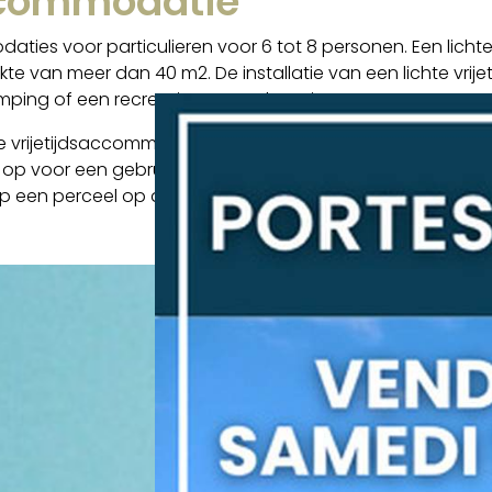
accommodatie
daties voor particulieren voor 6 tot 8 personen. Een lich
kte van meer dan 40 m2. De installatie van een lichte vr
mping of een recreatieve woonlocatie.
 vrijetijdsaccommodatie? Als u het contactformulier invu
 voor een gebruiksklaar aanbod voor een geheel ingeric
e op een perceel op de camping van uw keuze.