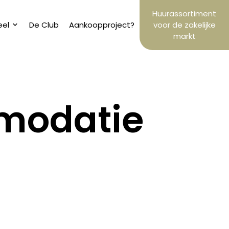
Huurassortiment
eel
De Club
Aankoopproject?
voor de zakelijke
markt
mmodatie