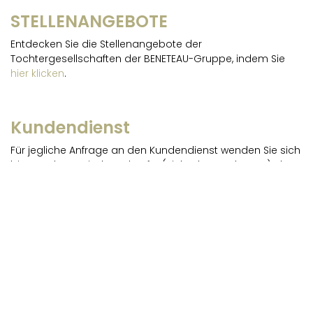
STELLENANGEBOTE
Entdecken Sie die Stellenangebote der
Tochtergesellschaften der BENETEAU-Gruppe, indem Sie
hier klicken
.
Kundendienst
Für jegliche Anfrage an den Kundendienst wenden Sie sich
bitte an Ihren Wiederverkäufer (siehe Ihre Rechnung), der
einzig Ihre Anfrage bearbeiten kann. Für jegliche Anfrage
bezüglich Einzelteile gibt es die
Website des
Kundendienstes
, Sie müssen lediglich ein Konto erstellen.
www.mobilhome-services.com
E-Mail zur Kontaktaufnahme
sav@beneteauhabitat.com
Zentrale des Kundendienstes : 02 28 14 03 33