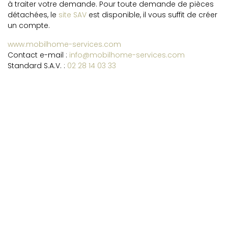
à traiter votre demande. Pour toute demande de pièces
détachées, le
site SAV
est disponible, il vous suffit de créer
un compte.
www.mobilhome-services.com
Contact e-mail :
info@mobilhome-services.com
Standard S.A.V. :
02 28 14 03 33
PRESSE
Vous pouvez télécharger les photos IRM, en créant votre
compte sur la phototèque,
cliquez ici
.
L'accès est sécurisé et réservé aux journalistes, merci.
Contact presse : Béatrice HARDY
Par téléphone :
02 51 26 20 25