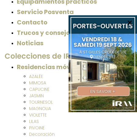
Equipamientos prácticos
Servicio Posventa
×
Contacto
Trucos y consejos
Noticias
Colecciones de IRM
Residencias móviles
AZALÉE
MIMOSA
CAPUCINE
JASMIN
TOURNESOL
MAGNOLIA
VIOLETTE
LILAS
PIVOINE
Decoración