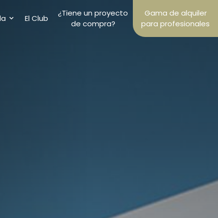
¿Tiene un proyecto
Gama de alquiler
la
El Club
de compra?
para profesionales