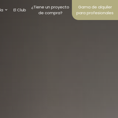
¿Tiene un proyecto
Gama de alquiler
la
El Club
de compra?
para profesionales