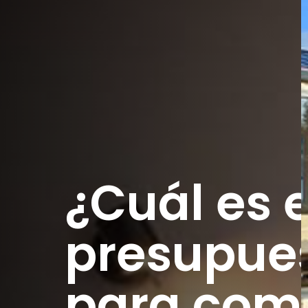
¿Cuál es e
presupues
para com