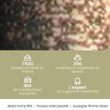
7500
250
emplacements en
revendeurs organisés en
France
réseau
IRM
L'expert
1er constructeur
du logement résidentiel
européen
Mobil-home IRM
Trouvez votre parcelle
Auvergne-Rhône-Alpes