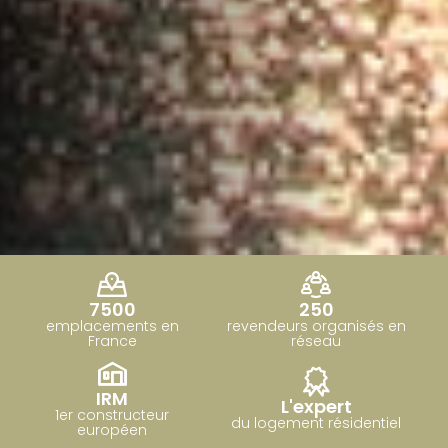
7500
250
emplacements en
revendeurs organisés en
France
réseau
IRM
L'expert
1er constructeur
du logement résidentiel
européen