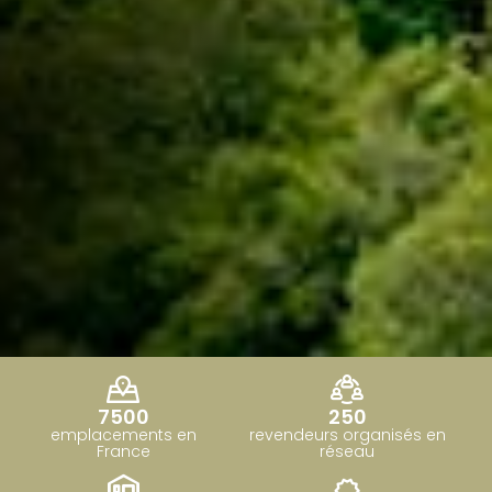
7500
250
emplacements en
revendeurs organisés en
France
réseau