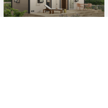
MIMOSA
2 chambres - 4/6 pers. - 31,8 m²
Refuge de douceur
Avec sa cuisine ouverte sur une vaste pièce de vie et ses 2
espaces nuits, ce modèle place la convivialité au cœur du
quotidien pour une ambiance chaleureuse, été comme hiver.
Découvrir