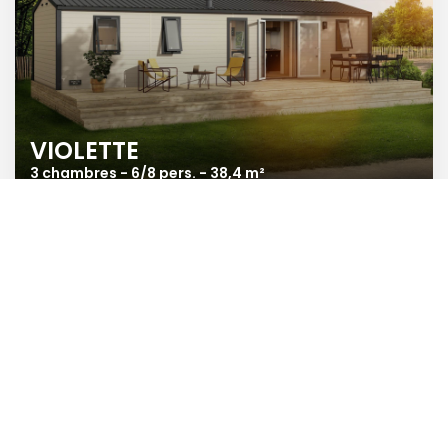
VIOLETTE
3 chambres - 6/8 pers. - 38,4 m²
Douceur de l'instant
Équilibre parfait entre intimité et convivialité, ce modèle aux 2
salles d’eau et à la pièce de vie lumineuse vous permet de vous
ressourcer et d’accueillir famille et amis dans le plus grand des
conforts.
Découvrir